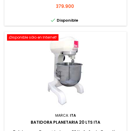
Precio
379.900

Disponible
¡Disponible sólo en Internet!
MARCA:
ITA
BATIDORA PLANETARIA 20 LTS ITA