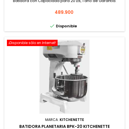
Batidora con Capacidad para 20 Lts, 1 año de Garantía.
Precio
489.900

Disponible
¡Disponible sólo en Internet!
MARCA:
KITCHENETTE
BATIDORA PLANETARIA BPK-20 KITCHENETTE