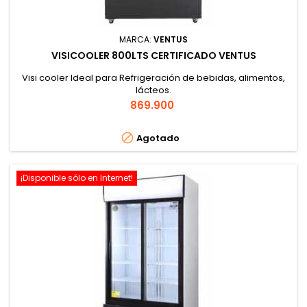
MARCA:
VENTUS
VISICOOLER 800LTS CERTIFICADO VENTUS
Visi cooler Ideal para Refrigeración de bebidas, alimentos,
lácteos.
Precio
869.900

Agotado
¡Disponible sólo en Internet!