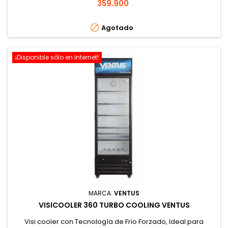
Precio
359.900

Agotado
¡Disponible sólo en Internet!
MARCA:
VENTUS
VISICOOLER 360 TURBO COOLING VENTUS
Visi cooler con Tecnología de Frio Forzado, Ideal para