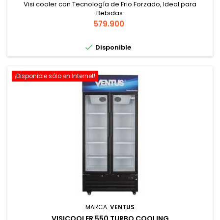
Visi cooler con Tecnología de Frio Forzado, Ideal para
Bebidas.
Precio
579.900

Disponible
¡Disponible sólo en Internet!
MARCA:
VENTUS
VISICOOLER 550 TURBO COOLING