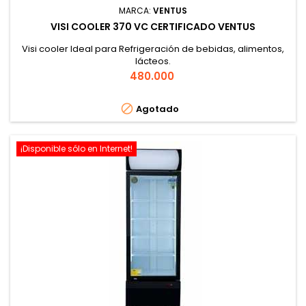
MARCA:
VENTUS
VISI COOLER 370 VC CERTIFICADO VENTUS
Visi cooler Ideal para Refrigeración de bebidas, alimentos,
lácteos.
Precio
480.000

Agotado
¡Disponible sólo en Internet!