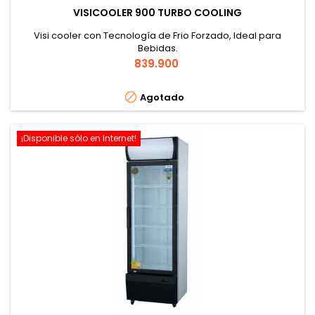
VISICOOLER 900 TURBO COOLING
Visi cooler con Tecnología de Frio Forzado, Ideal para
Bebidas.
Precio
839.900

Agotado
¡Disponible sólo en Internet!