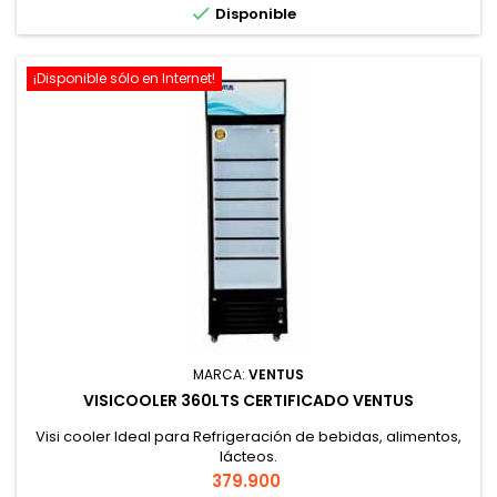

Disponible
¡Disponible sólo en Internet!
MARCA:
VENTUS
VISICOOLER 360LTS CERTIFICADO VENTUS
Visi cooler Ideal para Refrigeración de bebidas, alimentos,
lácteos.
Precio
379.900