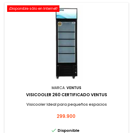
¡Disponible sólo en Internet!
MARCA:
VENTUS
VISICOOLER 260 CERTIFICADO VENTUS
Visicooler Ideal para pequeños espacios
Precio
299.900

Disponible