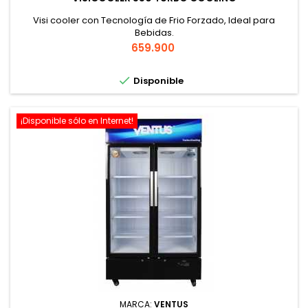
Visi cooler con Tecnología de Frio Forzado, Ideal para
Bebidas.
Precio
659.900

Disponible
¡Disponible sólo en Internet!
MARCA:
VENTUS