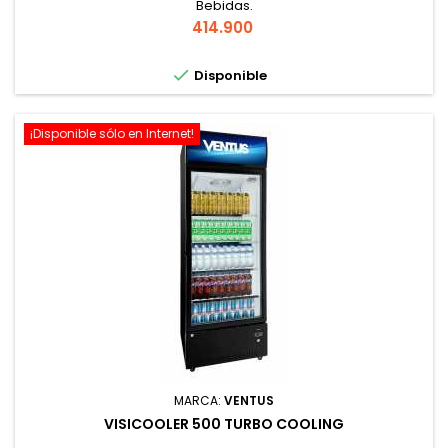
Bebidas.
Precio
414.900

Disponible
¡Disponible sólo en Internet!
MARCA:
VENTUS
VISICOOLER 500 TURBO COOLING