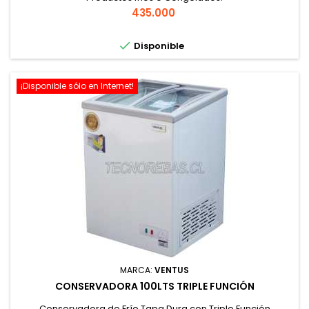
Precio
435.000

Disponible
¡Disponible sólo en Internet!
MARCA:
VENTUS
CONSERVADORA 100LTS TRIPLE FUNCIÓN
Conservadora de Frío Tapa Dura con Triple Función