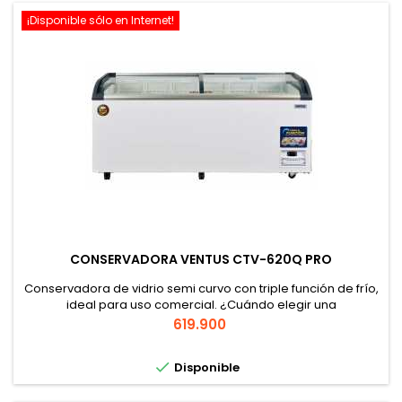
¡Disponible sólo en Internet!
CONSERVADORA VENTUS CTV-620Q PRO
Conservadora de vidrio semi curvo con triple función de frío,
ideal para uso comercial. ¿Cuándo elegir una
conservadora? Si necesitas conservar productos
Precio
619.900
congelados o refrigerados entre -18°C y 10°C, el modelo
CTV-620Q PRO es perfecto para negocios que demandan

Disponible
alta capacidad, como supermercados o restaurantes. ¿Por
qué elegir el modelo CTV-620Q PRO? Con...