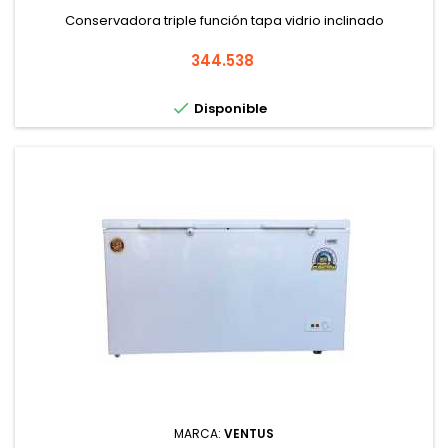
Conservadora triple función tapa vidrio inclinado
Precio
344.538

Disponible
MARCA:
VENTUS