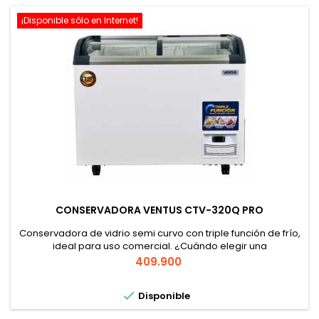
¡Disponible sólo en Internet!
CONSERVADORA VENTUS CTV-320Q PRO
Conservadora de vidrio semi curvo con triple función de frío,
ideal para uso comercial. ¿Cuándo elegir una
conservadora? Si necesitas conservar productos
Precio
409.900
congelados o refrigerados entre -18°C y 10°C, el modelo
CTV-320Q PRO es perfecto para negocios que demandan

Disponible
alta capacidad, como supermercados o restaurantes. ¿Por
qué elegir el modelo CTV-320Q PRO? Con...