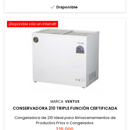

Disponible
¡Disponible sólo en Internet!
MARCA:
VENTUS
CONSERVADORA 210 TRIPLE FUNCIÓN CERTIFICADA
Congeladora de 210 Ideal para Almacenamientos de
Productos Fríos o Congelados.
Precio
225.000