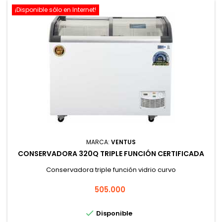
¡Disponible sólo en Internet!
MARCA:
VENTUS
CONSERVADORA 320Q TRIPLE FUNCIÓN CERTIFICADA
Conservadora triple función vidrio curvo
Precio
505.000

Disponible