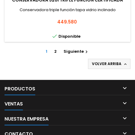
CONSERVADORA 520I TRIPLE FUNCIÓN CERTIFICADA
Conservadora triple función tapa vidrio inclinado
Precio
449.580

Disponible
1
2
Siguiente

VOLVER ARRIBA


PRODUCTOS

VENTAS

NUESTRA EMPRESA

CONTACTO