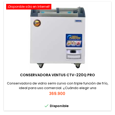
¡Disponible sólo en Internet!
CONSERVADORA VENTUS CTV-220Q PRO
Conservadora de vidrio semi curvo con triple función de frío,
ideal para uso comercial. ¿Cuándo elegir una
conservadora? Si necesitas conservar productos
Precio
369.900
congelados o refrigerados entre -18°C y 10°C, el modelo
CTV-220Q PRO es perfecto para negocios que demandan

Disponible
alta capacidad, como supermercados o restaurantes. ¿Por
qué elegir el modelo CTV-220Q PRO? Con...