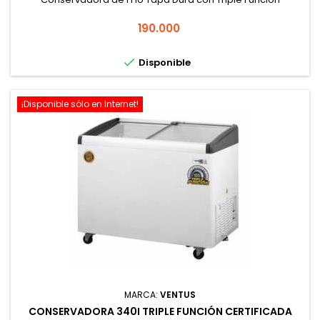
Precio
190.000

Disponible
¡Disponible sólo en Internet!
MARCA:
VENTUS
CONSERVADORA 340I TRIPLE FUNCIÓN CERTIFICADA