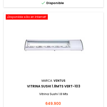

Disponible
¡Disponible sólo en Internet!
MARCA:
VENTUS
VITRINA SUSHI 1.8MTS VERT-103
Vitrina Sushi 1.8 Mts
Precio
649.900