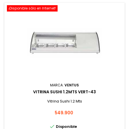
¡Disponible sólo en Internet!
MARCA:
VENTUS
VITRINA SUSHI 1.2MTS VERT-43
Vitrina Sushi 1.2 Mts
Precio
549.900

Disponible