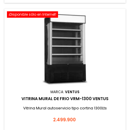
¡Disponible sólo en Internet!
MARCA:
VENTUS
VITRINA MURAL DE FRIO VRM-1300 VENTUS
Vitrina Mural autoservicio tipo cortina 1300Lts
Precio
2.499.900