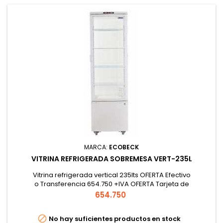
MARCA:
ECOBECK
VITRINA REFRIGERADA SOBREMESA VERT-235L
Vitrina refrigerada vertical 235lts OFERTA Efectivo
o Transferencia 654.750 +IVA OFERTA Tarjeta de
Crédito o Débito 675.000 +IVA
Precio
654.750

No hay suficientes productos en stock