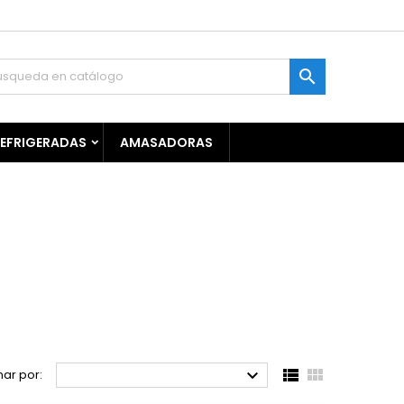

REFRIGERADAS
AMASADORAS



ar por: