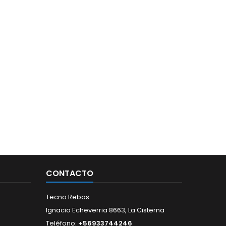
CONTACTO
Tecno Rebas
Ignacio Echeverria 8663, La Cisterna
Teléfono:
+56933744246