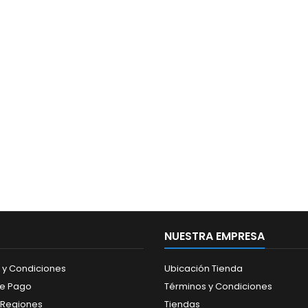
NUESTRA EMPRESA
 y Condiciones
Ubicación Tienda
de Pago
Términos y Condiciones
 Regiones
Tiendas