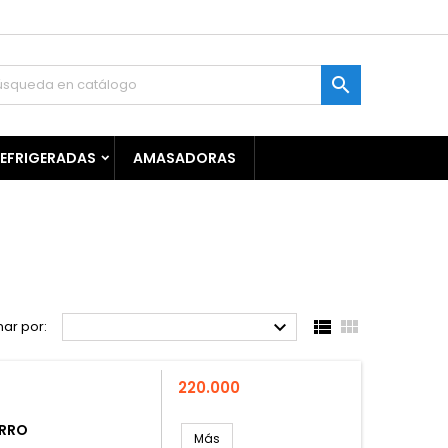

REFRIGERADAS
AMASADORAS



ar por:
Precio
220.000
ARRO
Más