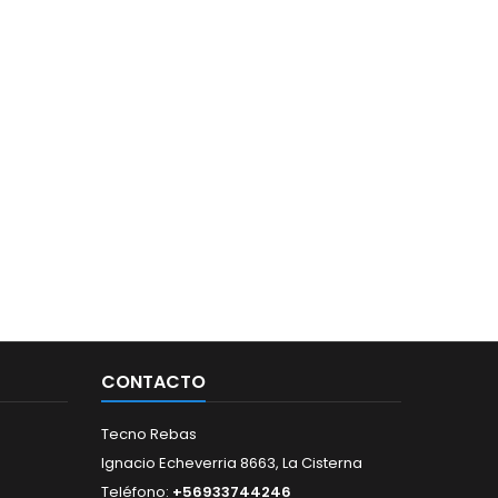
CONTACTO
Tecno Rebas
Ignacio Echeverria 8663, La Cisterna
Teléfono:
+56933744246