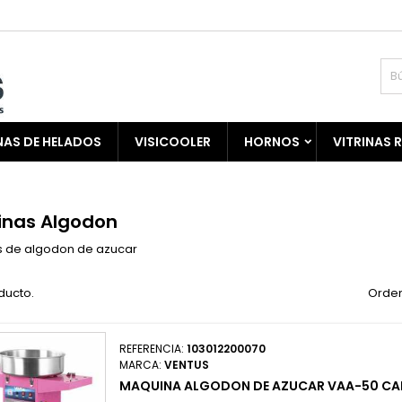
AS DE HELADOS
VISICOOLER
HORNOS
VITRINAS 
nas Algodon
 de algodon de azucar
ducto.
Orden
REFERENCIA:
103012200070
MARCA:
VENTUS
MAQUINA ALGODON DE AZUCAR VAA-50 C