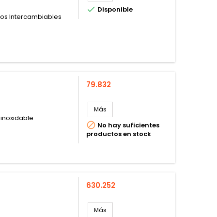

Disponible
llos Intercambiables
Precio
79.832
Más
 inoxidable

No hay suficientes
productos en stock
Precio
630.252
Más