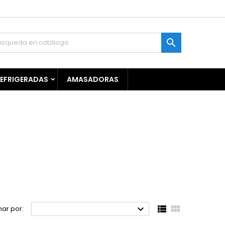

REFRIGERADAS
AMASADORAS



ar por: