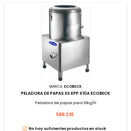
MARCA:
ECOBECK
PELADORA DE PAPAS SS KPP X10A ECOBECK
Peladora de papas para 10kg/H
Precio
588.235

No hay suficientes productos en stock