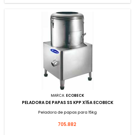
MARCA:
ECOBECK
PELADORA DE PAPAS SS KPP X15A ECOBECK
Peladora de papas para 15kg
Precio
705.882