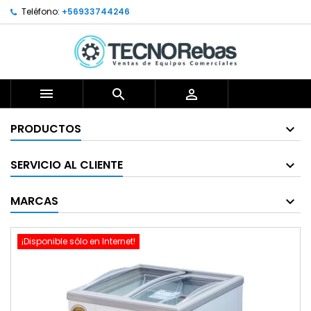
Teléfono:
+56933744246



PRODUCTOS
SERVICIO AL CLIENTE
MARCAS
¡Disponible sólo en Internet!