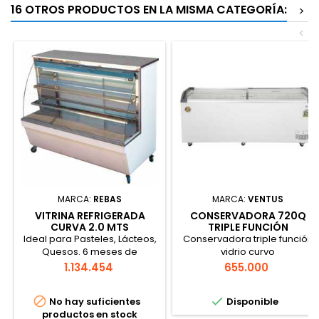
16 OTROS PRODUCTOS EN LA MISMA CATEGORÍA:
>
<
MARCA:
REBAS
MARCA:
VENTUS
VITRINA REFRIGERADA
CONSERVADORA 720Q
CURVA 2.0 MTS
TRIPLE FUNCIÓN
CERTIFICADA
Ideal para Pasteles, Lácteos,
Conservadora triple función
Quesos. 6 meses de
vidrio curvo
Garantía.
Precio
Precio
1.134.454
655.000


No hay suficientes
Disponible
productos en stock