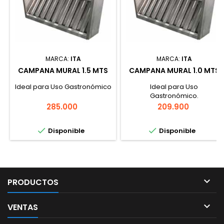
MARCA:
ITA
MARCA:
ITA
CAMPANA MURAL 1.5 MTS
CAMPANA MURAL 1.0 MTS
Ideal para Uso Gastronómico
Ideal para Uso
Gastronómico.
Precio
Precio
285.000
209.900


Disponible
Disponible

PRODUCTOS

VENTAS