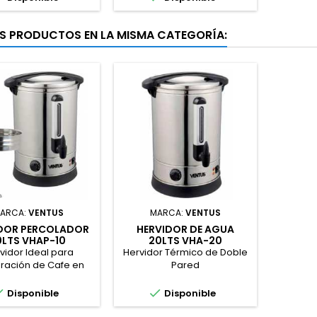
S PRODUCTOS EN LA MISMA CATEGORÍA:
ARCA:
VENTUS
MARCA:
VENTUS
DOR PERCOLADOR
HERVIDOR DE AGUA
0LTS VHAP-10
20LTS VHA-20
vidor Ideal para
Hervidor Térmico de Doble
ración de Cafe en
Pared
Molido o Infusiones.


Disponible
Disponible