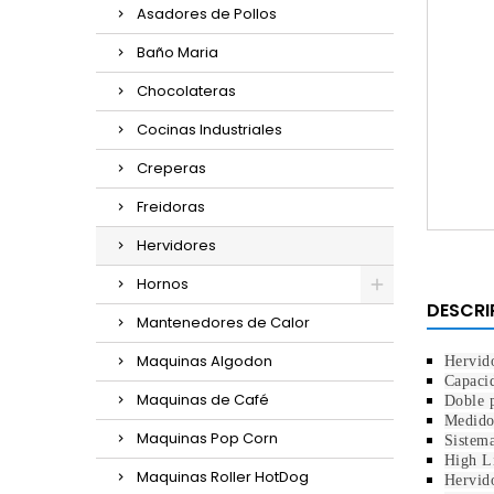
Asadores de Pollos
Baño Maria
Chocolateras
Cocinas Industriales
Creperas
Freidoras
Hervidores
Hornos
DESCRI
Mantenedores de Calor
Maquinas Algodon
Hervido
Capacid
Maquinas de Café
Doble p
Medidor
Maquinas Pop Corn
Sistema
High Li
Maquinas Roller HotDog
Hervido