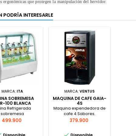
s ergonómicas que protegen la manipulación del hervidor.
N PODRÍA INTERESARLE
MARCA:
ITA
MARCA:
VENTUS
RINA SOBREMESA
MAQUINA DE CAFE GAIA-
R-100 BLANCA
4S
rina Refrigerada
Maquina expendedora de
sobremesa
cafe 4 Sabores.
Precio
Precio
499.900
379.900


Disponible
Disponible