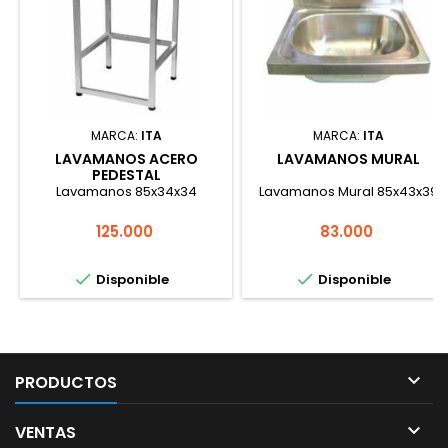
MARCA:
ITA
MARCA:
ITA
LAVAMANOS ACERO
LAVAMANOS MURAL
PEDESTAL
Lavamanos 85x34x34
Lavamanos Mural 85x43x39
Precio
Precio
125.000
83.000


Disponible
Disponible

PRODUCTOS

VENTAS