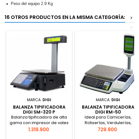
Peso del equipo 2.9 Kg
16 OTROS PRODUCTOS EN LA MISMA CATEGORÍA:
>
<
MARCA:
DIGI
MARCA:
DIGI
BALANZA TIPIFICADORA
BALANZA TIPIFICADORA
DIGI SM-320 P
DIGI RM-50
Balanza tipificadora de alta
Ideal para Carnicerías,
gama con impresor de vales
Rotiserías, Verdulerías,
o etiquetas autoadhesivas.
Panaderías. Garantía 1 año
Precio
Precio
1.319.900
729.900