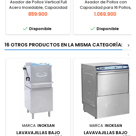
Asador de Pollos Vertical Full
Asador de Pollos con
Acero Inoxidable, Capacidad
Capacidad para 16 Pollos,
16 Pollos *LA INSTALACIÓN DE
Procedencia Brasileña. *LA
Precio
Precio
859.900
1.069.900
ESTE EQUIPO DEBE SER
INSTALACIÓN DE ESTE EQUIPO
REALIZADA
DEBE SER REALIZADA POR


Disponible
Disponible
POR TÉCNICO AUTORIZADO
TÉCNICO AUTORIZADO SEC
SEC PARA EFECTOS
PARA EFECTOS DE GARANTÍA*
DE GARANTÍA*
16 OTROS PRODUCTOS EN LA MISMA CATEGORÍA:
>
<
MARCA:
INOKSAN
MARCA:
INOKSAN
LAVAVAJILLAS BAJO
LAVAVAJILLAS BAJO