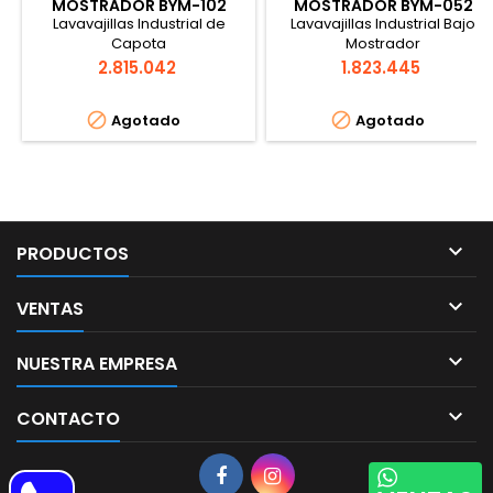
MOSTRADOR BYM-102
MOSTRADOR BYM-052
Lavavajillas Industrial de
Lavavajillas Industrial Bajo
Capota
Mostrador
Precio
Precio
2.815.042
1.823.445


Agotado
Agotado

PRODUCTOS

VENTAS

NUESTRA EMPRESA

CONTACTO