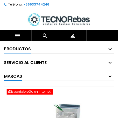
Teléfono:
+56933744246



PRODUCTOS
SERVICIO AL CLIENTE
MARCAS
¡Disponible sólo en Internet!