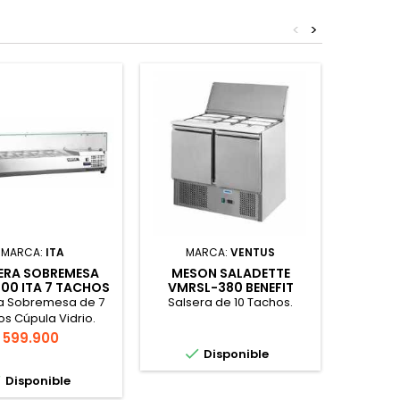
<
>
MARCA:
ITA
MARCA:
VENTUS
MA
ERA SOBREMESA
MESON SALADETTE
SALSE
00 ITA 7 TACHOS
VMRSL-380 BENEFIT
a Sobremesa de 7
Salsera de 10 Tachos.
Salser
s Cúpula Vidrio.
Tacho
OF
Precio
599.900
o Tran


Disponible
OFERTA T

Disponible
o D