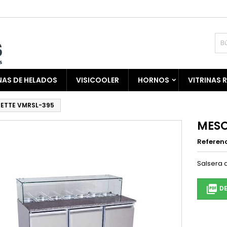
AS DE HELADOS
VISICOOLER
HORNOS
VITRINAS 
ETTE VMRSL-395
MESO
Referen
Salsera 

DE