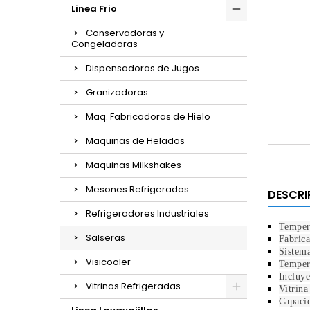
Linea Frio
Conservadoras y
Congeladoras
Dispensadoras de Jugos
Granizadoras
Maq. Fabricadoras de Hielo
Maquinas de Helados
Maquinas Milkshakes
Mesones Refrigerados
DESCRI
Refrigeradores Industriales
Tempera
Salseras
Fabrica
Sistema
Visicooler
Tempera
Incluye
Vitrinas Refrigeradas
Vitrina
Capaci