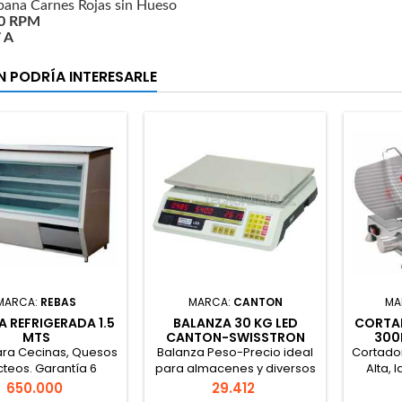
bana Carnes Rojas sin Hueso
0 RPM
7 A
N PODRÍA INTERESARLE
MARCA:
REBAS
MARCA:
CANTON
MA
A REFRIGERADA 1.5
BALANZA 30 KG LED
CORTA
MTS
CANTON-SWISSTRON
300
ara Cecinas, Quesos
Balanza Peso-Precio ideal
Cortado
cteos. Garantía 6
para almacenes y diversos
Alta, 
Meses.
comercios.
Precio
Precio
650.000
29.412