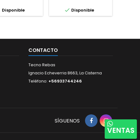



Disponible
Disponible
No 
prod
CONTACTO
Tecno Rebas
Ignacio Echeverria 8663, La Cisterna
Teléfono:
+56933744246
SÍGUENOS
VENTAS