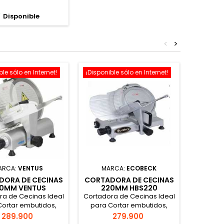

Disponible
<
>
ble sólo en Internet!
¡Disponible sólo en Internet!
¡Disponib
ARCA:
VENTUS
MARCA:
ECOBECK
DORA DE CECINAS
CORTADORA DE CECINAS
CORTAD
0MM VENTUS
220MM HBS220
ra de Cecinas Ideal
Cortadora de Cecinas Ideal
Corta
Cortar embutidos,
para Cortar embutidos,
Certi
inas, Fiambres.
Cecinas, Fiambres.
Precio
Precio
289.900
279.900