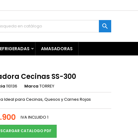

REFRIGERADAS
AMASADORAS
adora Cecinas SS-300
cia
110136
Marca
TORREY
a Ideal para Cecinas, Quesos y Carnes Rojas
9.900
IVA INCLUIDO
1
SCARGAR CATALOGO PDF