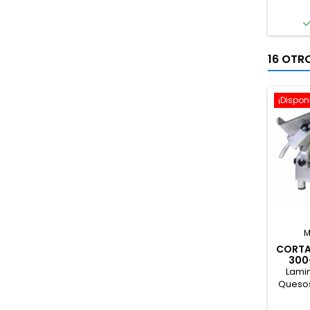
16 OTR
¡Disponi
M
CORTA
300
Lami
Quesos