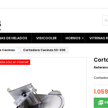
AS DE HELADOS
VISICOOLER
HORNOS
VITRINAS 
e Cecinas
Cortadora Cecinas SS-300
Cort
ible sólo en Internet!
Referen
Cortador
1.05

DE