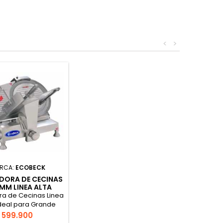
<
>
RCA:
ECOBECK
DORA DE CECINAS
MM LINEA ALTA
KCC300HQ
ra de Cecinas Linea
Ideal para Grande
Esfuerzo
Precio
599.900