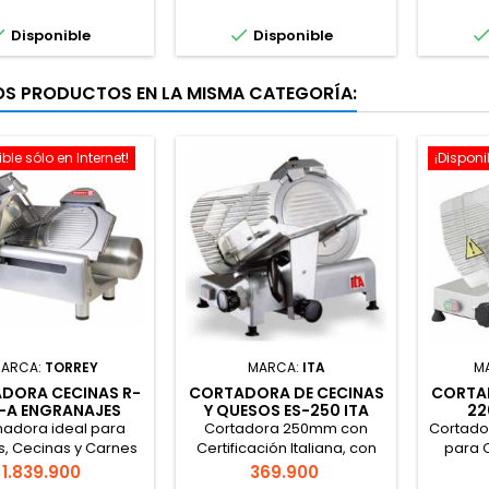


Disponible
Disponible
OS PRODUCTOS EN LA MISMA CATEGORÍA:
ble sólo en Internet!
¡Disponi
ARCA:
TORREY
MARCA:
ITA
M
DORA CECINAS R-
CORTADORA DE CECINAS
CORTA
-A ENGRANAJES
Y QUESOS ES-250 ITA
22
nadora ideal para
Cortadora 250mm con
Cortado
, Cecinas y Carnes
Certificación Italiana, con
para 
sin Huesos.
capacidad de rebanar,
Cec
Precio
Precio
1.839.900
369.900
Cecinas, Quesos y Carnes