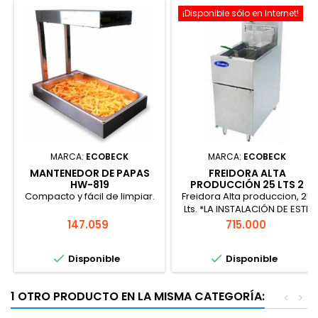
¡Disponible sólo en Internet!
MARCA:
ECOBECK
MARCA:
ECOBECK
MANTENEDOR DE PAPAS
FREIDORA ALTA
HW-819
PRODUCCIÓN 25 LTS 2
CANASTOS
Compacto y fácil de limpiar.
Freidora Alta produccion, 25
Lts. *LA INSTALACIÓN DE ESTE
EQUIPO DEBE SER REALIZADA
Precio
Precio
147.059
715.000
POR TÉCNICO AUTORIZADO
SEC PARA EFECTOS


Disponible
Disponible
DE GARANTÍA*
1 OTRO PRODUCTO EN LA MISMA CATEGORÍA:
<
>