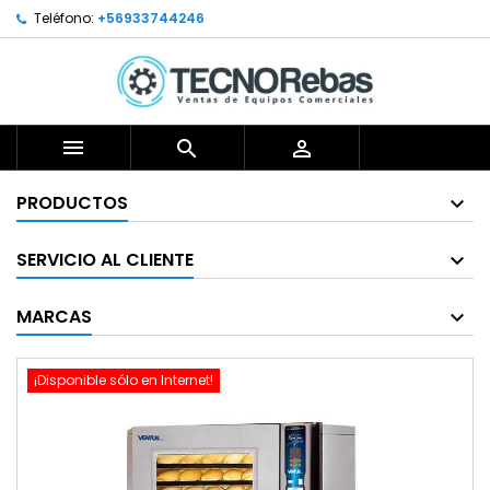
Teléfono:
+56933744246



PRODUCTOS
SERVICIO AL CLIENTE
MARCAS
¡Disponible sólo en Internet!